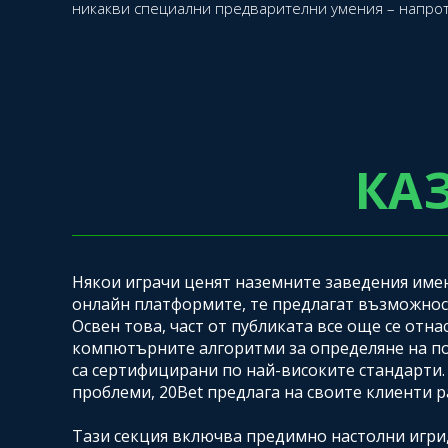
никакви специални предварителни умения – напроти
КА
Някои играчи ценят наземните заведения имен
онлайн платформите, те предлагат възможнос
Освен това, част от публиката все още се отна
компютърните алгоритми за определяне на по
са сертифицирани по най-високите стандарти.
проблеми, 20Bet предлага на своите клиенти р
Тази секция включва предимно настолни игри,