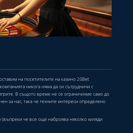
доставим на посетителите на казино 20Bet
 компанията никога няма да си сътрудничи с
игрите. В същото време не се ограничихме само до
нен за нас, така че техните интереси определено
о (въпреки че все още наброява няколко хиляди