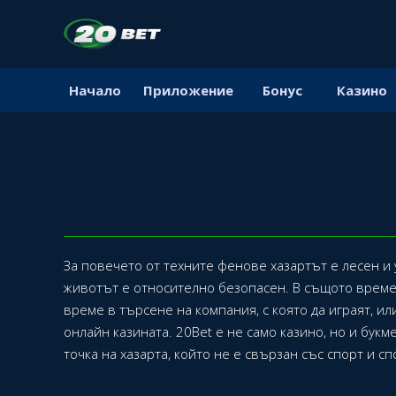
Начало
Приложение
Бонус
Казино
За повечето от техните фенове хазартът е лесен и у
животът е относително безопасен. В същото време 
време в търсене на компания, с която да играят, и
онлайн казината. 20Bet е не само казино, но и бук
точка на хазарта, който не е свързан със спорт и сп