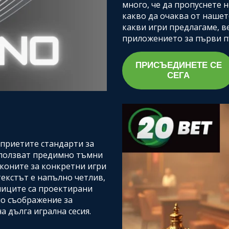
много, че да пропуснете н
какво да очаква от нашет
какви игри предлагаме, в
приложението за първи п
ПРИСЪЕДИНЕТЕ СЕ
СЕГА
оприетите стандарти за
зползват предимно тъмни
иконите за конкретни игри
текстът е напълно четлив,
ниците са проектирани
но съображение за
а дълга игрална сесия.