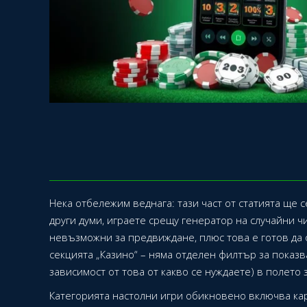
Нека отбележим веднага: тази част от статията ще 
други думи, играете срещу генератор на случайни ч
невъзможни за предвиждане, плюс това е готов да
секцията „Казино“ – няма отделен филтър за показв
зависимост от това от какво се нуждаете) в полето 
Категорията настолни игри обикновено включва карт