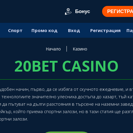
Бонус
РЕГИСТР
Спорт
Промо код
Вход
Регистрация
Па
Начало
Казино
20BET CASINO
добен начин, първо, да се избяга от скучното ежедневие, и вт
технологиите значително улесниха достъпа до хазарт, тъй ка
ли да пътуват на дълги разстояния в търсене на наземни зав
мейкър, който приема спортни залози, но в тази статия ще ра
ортни залози.