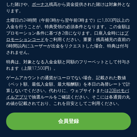
した賭けや、
ボーナス
残高から資金提供された賭けは対象外とな
ります。
土曜日の24時間（午前0時から翌午前0時まで）に1,800円以上の
入金を行うことが、特典受領の必須条件となります。この金額は
プロモーション条件に基づき2倍になります。口座入金時には
プ
ロモーションコード
をご利用ください。重要：残高補充の直前の
6時間以内にユーザーが出金をリクエストした場合、特典は付与
されません。
特典は、対象となる入金金額と同額のフリーベットとして付与さ
れます（上限17,500円）。
ゲームアカウントの通貨がユーロでない場合、記載された数値
（ベット額、最低入金額、最大報酬額）を本日の為替レートで計
算しないでください。代わりに、ウェブサイトまたは
20Betモバ
イルアプリ
で抽選ルールをご確認ください。そこには各通貨の丸
め値が記載されており、これを目安としてご利用ください。
会員登録