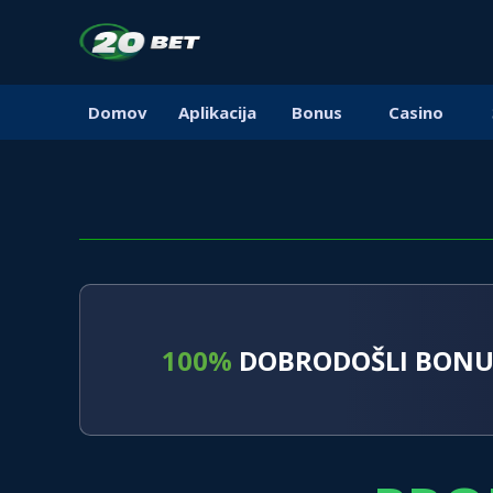
Domov
Aplikacija
Bonus
Casino
100%
DOBRODOŠLI BONU