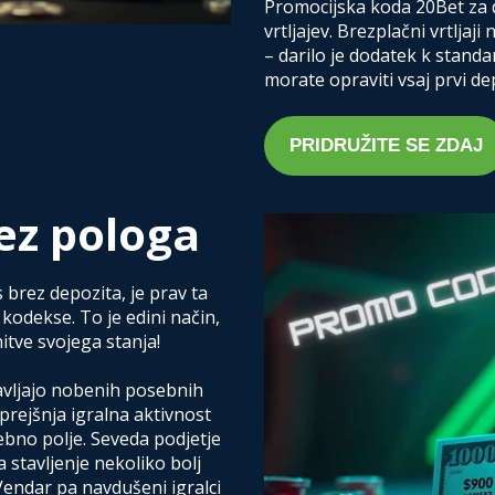
Promocijska koda 20Bet za d
vrtljajev. Brezplačni vrtljaj
– darilo je dodatek k stan
morate opraviti vsaj prvi de
PRIDRUŽITE SE ZDAJ
ez pologa
 brez depozita, je prav ta
kodekse. To je edini način,
tve svojega stanja!
avljajo nobenih posebnih
 prejšnja igralna aktivnost
ebno polje. Seveda podjetje
 stavljenje nekoliko bolj
 Vendar pa navdušeni igralci