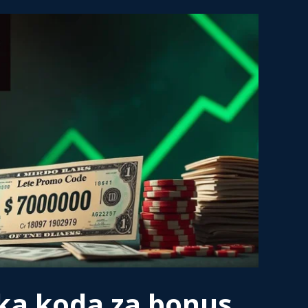
ka koda za bonus