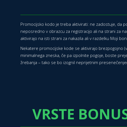
Promocijsko kodo je treba aktivirati: ne zadostuje, da 
neposredno v obrazcu za registracijo ali na strani za n
aktivirajo na isti strani za nakazila ali v razdelku Moj
Nekatere promocijske kode se aktivirajo brezpogojno (v
minimalnega zneska, če pa izpolnite pogoje, boste prejel
žrebanja – tako se bo izognil neprijetnim presenečenj
VRSTE BONUS