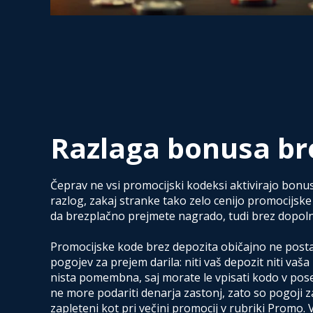
Razlaga bonusa br
Čeprav ne vsi promocijski kodeksi aktivirajo bonus
razlog, zakaj stranke tako zelo cenijo promocijske 
da brezplačno prejmete nagrado, tudi brez dopolni
Promocijske kode brez depozita običajno ne post
pogojev za prejem darila: niti vaš depozit niti vaša
nista pomembna, saj morate le vpisati kodo v pos
ne more podariti denarja zastonj, zato so pogoji za
zapleteni kot pri večini promocij v rubriki Promo.