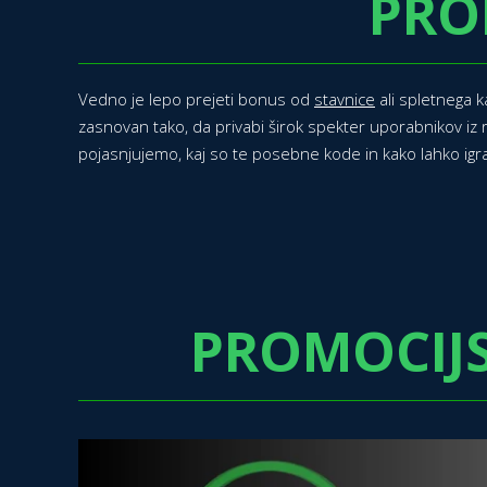
PRO
Vedno je lepo prejeti bonus od
stavnice
ali spletnega k
zasnovan tako, da privabi širok spekter uporabnikov iz 
pojasnjujemo, kaj so te posebne kode in kako lahko igral
PROMOCIJS