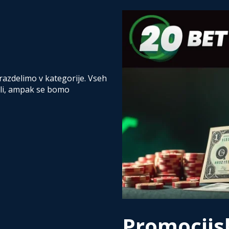
razdelimo v kategorije. Vseh
li, ampak se bomo
Promocijs