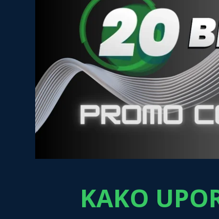
KAKO UPOR