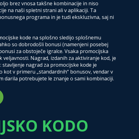
oljo brez vnosa takšne kombinacije in niso
e na naši spletni strani ali v aplikaciji. Ta
onusnega programa in je tudi ekskluzivna, saj ni
ocijske kode na splošno sledijo splošnemu
ahko so dobrodošli bonusi (namenjeni posebej
bonusi za obstoječe igralce. Vsaka promocijska
 veljavnosti. Nagrad, izdanih za aktiviranje kod, je
i: stavljenje nagrad za promocijske kode je
no kot v primeru „standardnih“ bonusov, vendar v
m darila potrebujete le znanje o sami kombinaciji.
IJSKO KODO