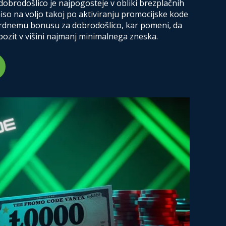
obrodošlico je najpogosteje v obliki brezplačnih
i niso na voljo takoj po aktiviranju promocijske kode
dardnemu bonusu za dobrodošlico, kar pomeni, da
pozit v višini najmanj minimalnega zneska.