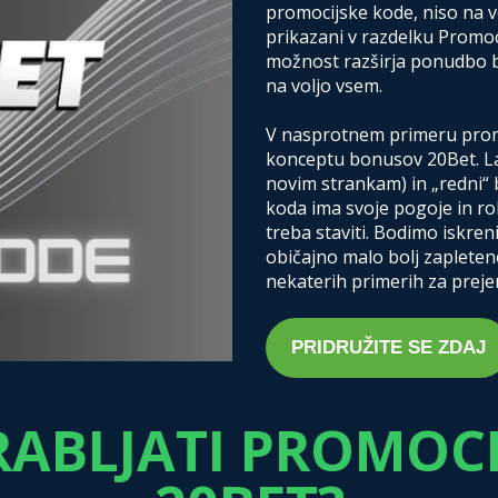
promocijske kode, niso na v
prikazani v razdelku Promocij
možnost razširja ponudbo b
na voljo vsem.
V nasprotnem primeru prom
konceptu bonusov 20Bet. L
novim strankam) in „redni“ 
koda ima svoje pogoje in rok
treba staviti. Bodimo iskren
običajno malo bolj zaplete
nekaterih primerih za preje
PRIDRUŽITE SE ZDAJ
ABLJATI PROMOC