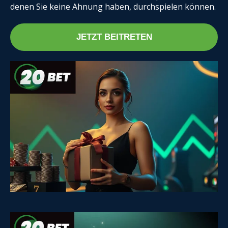
denen Sie keine Ahnung haben, durchspielen können.
JETZT BEITRETEN