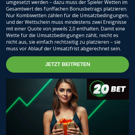
umgesetzt werden – dazu muss der Spieler Wetten im
Gesamtwert des fünffachen Bonusbetrags platzieren.
Nur Kombiwetten zählen für die Umsatzbedingungen,
und der Wettschein muss mindestens zwei Ereignisse
mit einer Quote von jeweils 2,0 enthalten. Damit eine
Wette für die Umsatzbedingungen zählt, reicht es
nicht aus, sie einfach rechtzeitig zu platzieren – sie
muss vor Ablauf der Umsatzfrist abgerechnet sein.
JETZT BEITRETEN