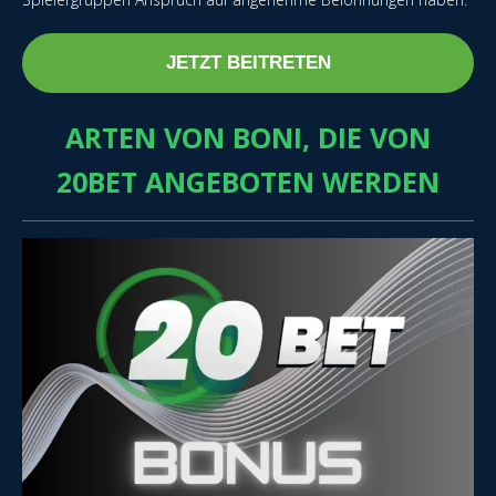
JETZT BEITRETEN
ARTEN VON BONI, DIE VON
20BET ANGEBOTEN WERDEN