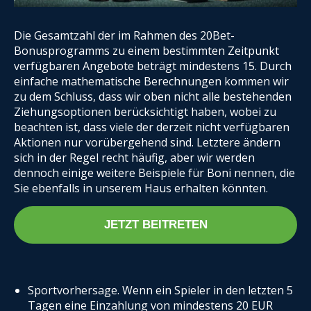
Die Gesamtzahl der im Rahmen des 20Bet-
Bonusprogramms zu einem bestimmten Zeitpunkt
verfügbaren Angebote beträgt mindestens 15. Durch
einfache mathematische Berechnungen kommen wir
zu dem Schluss, dass wir oben nicht alle bestehenden
Ziehungsoptionen berücksichtigt haben, wobei zu
beachten ist, dass viele der derzeit nicht verfügbaren
Aktionen nur vorübergehend sind. Letztere ändern
sich in der Regel recht häufig, aber wir werden
dennoch einige weitere Beispiele für Boni nennen, die
Sie ebenfalls in unserem Haus erhalten könnten.
JETZT BEITRETEN
Sportvorhersage. Wenn ein Spieler in den letzten 5
Tagen eine Einzahlung von mindestens 20 EUR