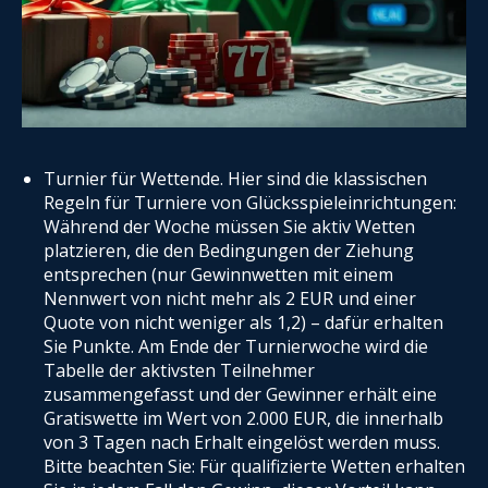
Turnier für Wettende. Hier sind die klassischen
Regeln für Turniere von Glücksspieleinrichtungen:
Während der Woche müssen Sie aktiv Wetten
platzieren, die den Bedingungen der Ziehung
entsprechen (nur Gewinnwetten mit einem
Nennwert von nicht mehr als 2 EUR und einer
Quote von nicht weniger als 1,2) – dafür erhalten
Sie Punkte. Am Ende der Turnierwoche wird die
Tabelle der aktivsten Teilnehmer
zusammengefasst und der Gewinner erhält eine
Gratiswette im Wert von 2.000 EUR, die innerhalb
von 3 Tagen nach Erhalt eingelöst werden muss.
Bitte beachten Sie: Für qualifizierte Wetten erhalten