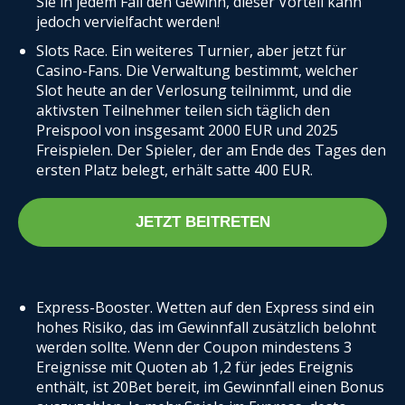
Sie in jedem Fall den Gewinn, dieser Vorteil kann
jedoch vervielfacht werden!
Slots Race. Ein weiteres Turnier, aber jetzt für
Casino-Fans. Die Verwaltung bestimmt, welcher
Slot heute an der Verlosung teilnimmt, und die
aktivsten Teilnehmer teilen sich täglich den
Preispool von insgesamt 2000 EUR und 2025
Freispielen. Der Spieler, der am Ende des Tages den
ersten Platz belegt, erhält satte 400 EUR.
JETZT BEITRETEN
Express-Booster. Wetten auf den Express sind ein
hohes Risiko, das im Gewinnfall zusätzlich belohnt
werden sollte. Wenn der Coupon mindestens 3
Ereignisse mit Quoten ab 1,2 für jedes Ereignis
enthält, ist 20Bet bereit, im Gewinnfall einen Bonus