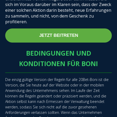
sich im Voraus darüber im Klaren sein, dass der Zweck
einer solchen Aktion darin besteht, neue Erfahrungen
zu sammeln, und nicht, von dem Geschenk zu
profitieren.
JETZT BEITRETEN
BEDINGUNGEN UND
KONDITIONEN FÜR BONI
Die einzig gültige Version der Regeln für alle 20Bet-Boni ist die
Version, die Sie heute auf der Website oder in der mobilen
Anwendung des Unternehmens sehen. Im Laufe der Zeit
können die Regeln geändert oder präzisiert werden, und die
Aktion selbst kann nach Ermessen der Verwaltung beendet
werden, sodass Sie sich nicht auf die zuvor gesehenen
Anforderungen verlassen sollten. Wenn das Unternehmen