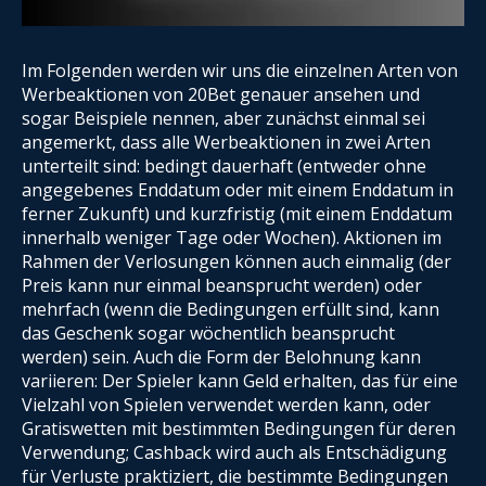
Im Folgenden werden wir uns die einzelnen Arten von
Werbeaktionen von 20Bet genauer ansehen und
sogar Beispiele nennen, aber zunächst einmal sei
angemerkt, dass alle Werbeaktionen in zwei Arten
unterteilt sind: bedingt dauerhaft (entweder ohne
angegebenes Enddatum oder mit einem Enddatum in
ferner Zukunft) und kurzfristig (mit einem Enddatum
innerhalb weniger Tage oder Wochen). Aktionen im
Rahmen der Verlosungen können auch einmalig (der
Preis kann nur einmal beansprucht werden) oder
mehrfach (wenn die Bedingungen erfüllt sind, kann
das Geschenk sogar wöchentlich beansprucht
werden) sein. Auch die Form der Belohnung kann
variieren: Der Spieler kann Geld erhalten, das für eine
Vielzahl von Spielen verwendet werden kann, oder
Gratiswetten mit bestimmten Bedingungen für deren
Verwendung; Cashback wird auch als Entschädigung
für Verluste praktiziert, die bestimmte Bedingungen