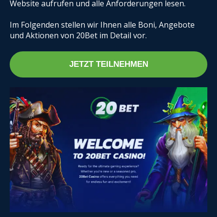
Website aufrufen und alle Anforderungen lesen.
Im Folgenden stellen wir Ihnen alle Boni, Angebote
und Aktionen von 20Bet im Detail vor.
JETZT TEILNEHMEN