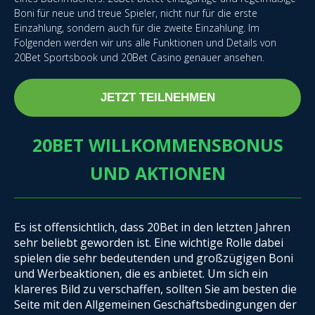
Boni für neue und treue Spieler, nicht nur für die erste
Einzahlung, sondern auch für die zweite Einzahlung. Im
Folgenden werden wir uns alle Funktionen und Details von
20Bet Sportsbook und 20Bet Casino genauer ansehen.
JETZT TEILNEHMEN
20BET WILLKOMMENSBONUS
UND AKTIONEN
Es ist offensichtlich, dass 20Bet in den letzten Jahren
sehr beliebt geworden ist. Eine wichtige Rolle dabei
spielen die sehr bedeutenden und großzügigen Boni
und Werbeaktionen, die es anbietet. Um sich ein
klareres Bild zu verschaffen, sollten Sie am besten die
Seite mit den Allgemeinen Geschäftsbedingungen der