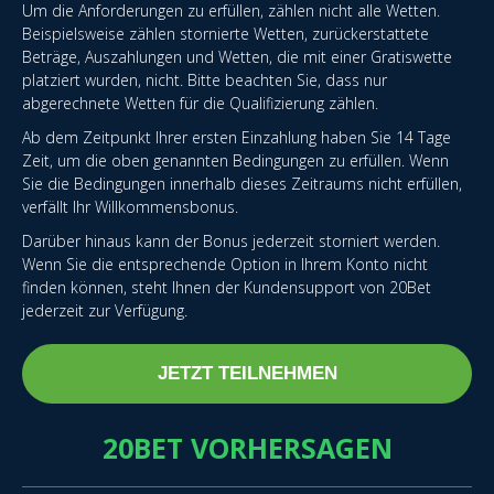
Um die Anforderungen zu erfüllen, zählen nicht alle Wetten.
Beispielsweise zählen stornierte Wetten, zurückerstattete
Beträge, Auszahlungen und Wetten, die mit einer Gratiswette
platziert wurden, nicht. Bitte beachten Sie, dass nur
abgerechnete Wetten für die Qualifizierung zählen.
Ab dem Zeitpunkt Ihrer ersten Einzahlung haben Sie 14 Tage
Zeit, um die oben genannten Bedingungen zu erfüllen. Wenn
Sie die Bedingungen innerhalb dieses Zeitraums nicht erfüllen,
verfällt Ihr Willkommensbonus.
Darüber hinaus kann der Bonus jederzeit storniert werden.
Wenn Sie die entsprechende Option in Ihrem Konto nicht
finden können, steht Ihnen der Kundensupport von 20Bet
jederzeit zur Verfügung.
JETZT TEILNEHMEN
20BET VORHERSAGEN