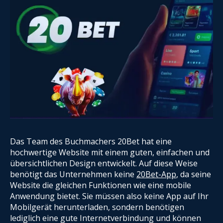
Das Team des Buchmachers 20Bet hat eine
hochwertige Website mit einem guten, einfachen und
übersichtlichen Design entwickelt. Auf diese Weise
benötigt das Unternehmen keine
20Bet-App
, da seine
Website die gleichen Funktionen wie eine mobile
Anwendung bietet. Sie müssen also keine App auf Ihr
Mobilgerät herunterladen, sondern benötigen
lediglich eine gute Internetverbindung und können