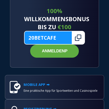
100%
WILLKOMMENSBONUS
BIS ZU
€100
20BETCAFE
ANMELDENP
MOBILE APP
Eine praktische App für Sportwetten und Casinospiele
REGISTRIERUNG