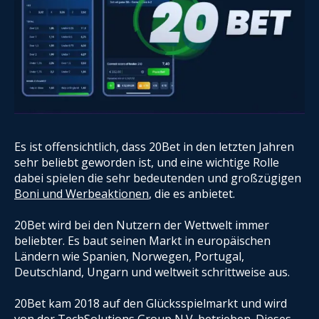
Es ist offensichtlich, dass 20Bet in den letzten Jahren
sehr beliebt geworden ist, und eine wichtige Rolle
dabei spielen die sehr bedeutenden und großzügigen
Boni und Werbeaktionen
, die es anbietet.
20Bet wird bei den Nutzern der Wettwelt immer
beliebter. Es baut seinen Markt in europäischen
Ländern wie Spanien, Norwegen, Portugal,
Deutschland, Ungarn und weltweit schrittweise aus.
20Bet kam 2018 auf den Glücksspielmarkt und wird
von der TechSolutions Group N.V. betrieben. Dieses