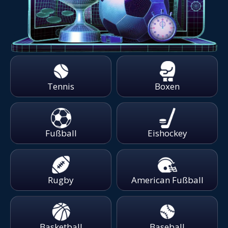
Tennis
Boxen
Fußball
Eishockey
Rugby
American Fußball
Basketball
Baseball