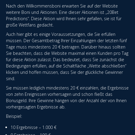
Nach den Willkommensboni erwarten Sie auf der Website
weitere Boni und Aktionen. Eine dieser Aktionen ist „20Bet
Predictions“. Diese Aktion wird Ihnen sehr gefallen, sie ist für
große Wettfans gedacht.
Auch hier gibt es einige Voraussetzungen, die Sie erfüllen
müssen. Der Gesamtbetrag Ihrer Einzahlungen der letzten fünf
Tage muss mindestens 20 € betragen. Darüber hinaus sollten
Sie beachten, dass die Website maximal einen Kunden pro Tag
für diese Aktion zulässt. Das bedeutet, dass Sie zunächst die
Bedingungen erfüllen, auf die Schaltfläche „Wette abschließen”
klicken und hoffen müssen, dass Sie der glückliche Gewinner
sind.
Sie müssen lediglich mindestens 20 € einzahlen, die Ergebnisse
von zehn Ereignissen vorhersagen und schon fließt das
Bonusgeld. Ihre Gewinne hängen von der Anzahl der von Ihnen
vorhergesagten Ergebnisse ab.
Beispiel:
10 Ergebnisse – 1.000 €