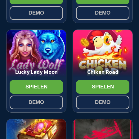
DEMO
DEMO
Lucky Lady Moon
Chiken Road
SPIELEN
SPIELEN
DEMO
DEMO