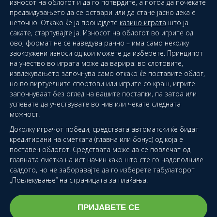
износот на облогот и да го потврдите, а потоа да почекате
предвидувањето да се оствари или да стане јасно дека е
неточно. Откако ќе ја пронајдете
казино играта
што ја
сакате, стартувајте ја. Износот на облогот во игрите од
овој формат не се наведува рачно – има само неколку
заокружени износи од кои можете да изберете. Принципот
на учество во играта може да варира: во слотовите,
извлекувањето започнува само откако ќе поставите облог,
но во виртуелните спортови или игрите со краш, игрите
започнуваат без оглед на вашите постапки, па затоа или
успевате да учествувате во нив или чекате следната
можност.
Доколку играчот победи, средствата автоматски ќе бидат
кредитирани на сметката (главна или бонус) од која е
поставен облогот. Средствата може да се повлечат од
главната сметка на ист начин како што сте го надополниле
салдото, но не заборавајте да го изберете табулаторот
„Повлекување“ на страницата за плаќања.
ПРИЈАВЕТЕ СЕ