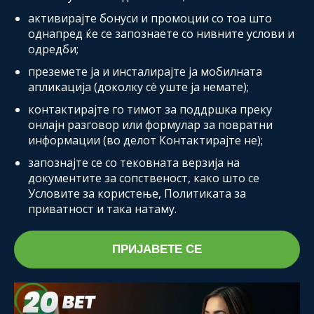
активирајте бонуси и промоции со тоа што
однапред ќе се запознаете со нивните услови и
одредби;
преземете ја и инсталирајте ја мобилната
апликација (доколку сè уште ја немате);
контактирајте го тимот за поддршка преку
онлајн разговор или формулар за повратни
информации (во делот Контактирајте не);
запознајте се со тековната верзија на
документите за сопственост, како што се
Условите за користење, Политиката за
приватност и така натаму.
ПРИЈАВЕТЕ СЕ