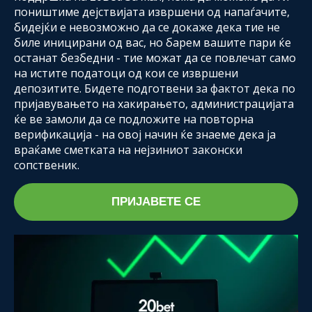
поништиме дејствијата извршени од напаѓачите,
бидејќи е невозможно да се докаже дека тие не
биле иницирани од вас, но барем вашите пари ќе
останат безбедни - тие можат да се повлечат само
на истите податоци од кои се извршени
депозитите. Бидете подготвени за фактот дека по
пријавувањето на хакирањето, администрацијата
ќе ве замоли да се подложите на повторна
верификација - на овој начин ќе знаеме дека ја
враќаме сметката на нејзиниот законски
сопственик.
ПРИЈАВЕТЕ СЕ