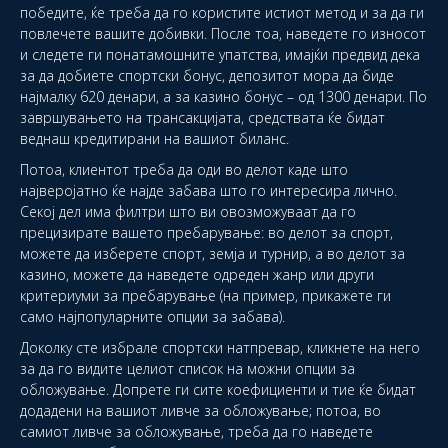
победите, ќе треба да го користите истиот метод и за да ги
повлечете вашите добивки. После тоа, наведете го износот
и следете ги понатамошните упатства, имајќи предвид дека
за да добиете спортски бонус, депозитот мора да биде
најмалку 620 денари, а за казино бонус – од 1300 денари. По
завршувањето на трансакцијата, средствата ќе бидат
веднаш кредитирани на вашиот биланс.
Потоа, клиентот треба да оди во делот каде што
најверојатно ќе најде забава што го интересира лично.
Секој дел има филтри што ви овозможуваат да го
прецизирате вашето пребарување: во делот за спорт,
можете да изберете спорт, земја и турнир, а во делот за
казино, можете да наведете одреден жанр или други
критериуми за пребарување (на пример, прикажете ги
само најпопуларните опции за забава).
Доколку сте избрале спортски натпревар, кликнете на него
за да го видите целиот список на можни опции за
обложување. Допрете ги сите коефициенти и тие ќе бидат
додадени на вашиот ливче за обложување; потоа, во
самиот ливче за обложување, треба да го наведете