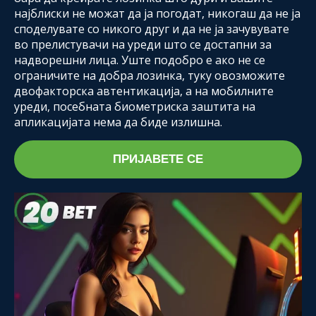
најблиски не можат да ја погодат, никогаш да не ја
споделувате со никого друг и да не ја зачувувате
во прелистувачи на уреди што се достапни за
надворешни лица. Уште подобро е ако не се
ограничите на добра лозинка, туку овозможите
двофакторска автентикација, а на мобилните
уреди, посебната биометриска заштита на
апликацијата нема да биде излишна.
ПРИЈАВЕТЕ СЕ