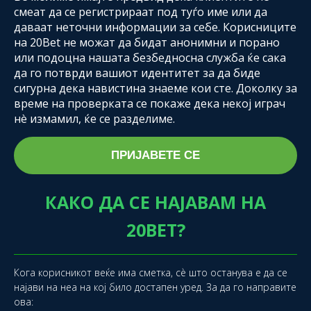
смеат да се регистрираат под туѓо име или да
даваат неточни информации за себе. Корисниците
на 20Bet не можат да бидат анонимни и порано
или подоцна нашата безбедносна служба ќе сака
да го потврди вашиот идентитет за да биде
сигурна дека навистина знаеме кои сте. Доколку за
време на проверката се покаже дека некој играч
нè измамил, ќе се разделиме.
ПРИЈАВЕТЕ СЕ
КАКО ДА СЕ НАЈАВАМ НА
20BET?
Кога корисникот веќе има сметка, сè што останува е да се
најави на неа на кој било достапен уред. За да го направите
ова: