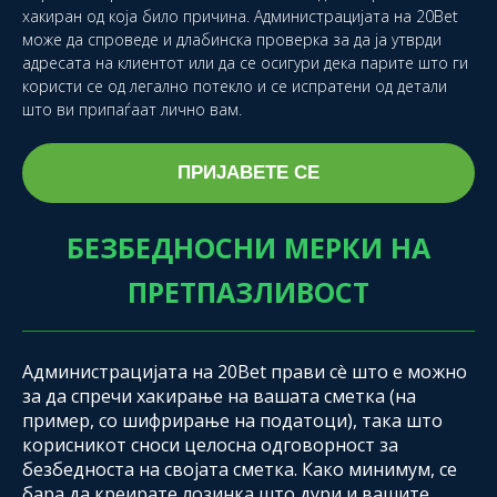
хакиран од која било причина. Администрацијата на 20Bet
може да спроведе и длабинска проверка за да ја утврди
адресата на клиентот или да се осигури дека парите што ги
користи се од легално потекло и се испратени од детали
што ви припаѓаат лично вам.
ПРИЈАВЕТЕ СЕ
БЕЗБЕДНОСНИ МЕРКИ НА
ПРЕТПАЗЛИВОСТ
Администрацијата на 20Bet прави сè што е можно
за да спречи хакирање на вашата сметка (на
пример, со шифрирање на податоци), така што
корисникот сноси целосна одговорност за
безбедноста на својата сметка. Како минимум, се
бара да креирате лозинка што дури и вашите