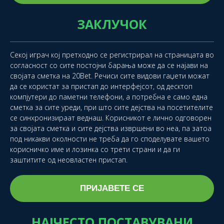
ЗАКЛУЧОК
Секој играч кој претходно се регистрирал на страницата во
согласност со сите постојни барања може да се најави на
својата сметка на 20Bet. Речиси сите видови гаџети можат
да се користат за пристап до интерфејсот, од десктоп
компјутери до паметни телефони, а потребна е само една
сметка за сите уреди, при што сите дејства на посетителите
се синхронизираат веднаш. Корисникот е лично одговорен
за својата сметка и сите дејства извршени во неа, па затоа
под никакви околности не треба да го споделувате вашето
корисничко име и лозинка со трети страни и да ги
заштитите од неовластен пристап.
ПРИЈАВЕТЕ СЕ
НАЈЧЕСТО ПОСТАВУВАНИ