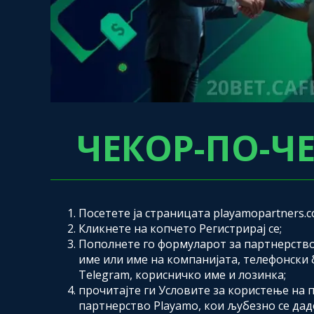
ЧЕКОР-ПО-Ч
Посетете ја страницата playamopartners.c
Кликнете на копчето Регистрирај се;
Пополнете го формуларот за партнерство
име или име на компанијата, телефонски 
Telegram, корисничко име и лозинка;
прочитајте ги Условите за користење на 
партнерство Playamo, кои љубезно се дад