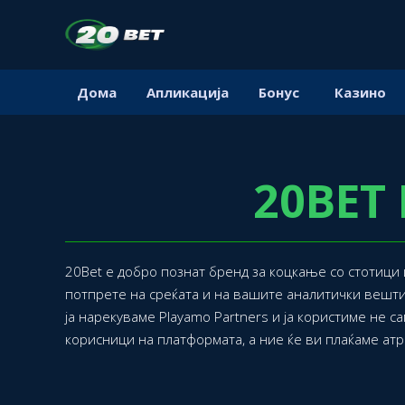
Дома
Апликација
Бонус
Казино
20BET
20Bet е добро познат бренд за коцкање со стотици 
потпрете на среќата и на вашите аналитички вешти
ја нарекуваме Playamo Partners и ја користиме не с
корисници на платформата, а ние ќе ви плаќаме атр