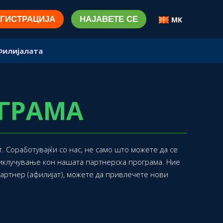
ЕГИСТРАЦИЈА
НАЈАВЕТЕ СЕ
MK
Филијалата
ОГРАМА
. Соработувајќи со нас, не само што можете да се
приклучување кон нашата партнерска програма. Ние
 партнер (афилијат), можете да привлечете нови