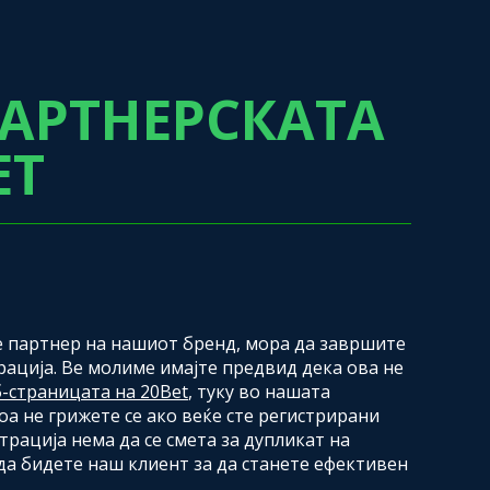
ПАРТНЕРСКАТА
ET
е партнер на нашиот бренд, мора да завршите
рација. Ве молиме имајте предвид дека ова не
-страницата на 20Bet
, туку во нашата
оа не грижете се ако веќе сте регистрирани
трација нема да се смета за дупликат на
 да бидете наш клиент за да станете ефективен