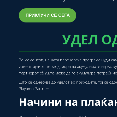
ПРИКЛУЧИ СЕ СЕГА
УДЕЛ О
Во моментов, нашата партнерска програма нуди само
извештајниот период, мора да акумулирате најмалку 
партнерот сè уште може да го акумулира потребнио
Што се однесува до уделот во приходите, тој се одр
Playamo Partners.
Начини на плаќа