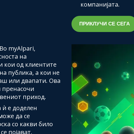
компанијата.
ПРИКЛУЧИ СЕ СЕГА
о myAlpari,
сноста на
и кои од клиентите
а публика, а кои не
наш или двапати. Ова
и пренасочи
твениот приход.
 ѝ е доделен
може да се
ска со какви било
се појават.