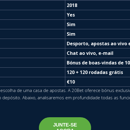
2018
Yes
Sim
Sim
Desporto, apostas ao vivo 
Chat ao vivo, e-mail
Bónus de boas-vindas de 1
120 + 120 rodadas grátis
€10
colha de uma casa de apostas. A 20Bet oferece bónus exclusivos
 depósito. Abaixo, analisaremos em profundidade todas as funci
JUNTE-SE