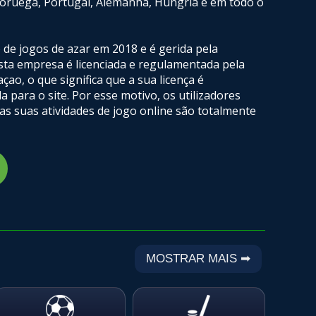
ruega, Portugal, Alemanha, Hungria e em todo o
de jogos de azar em 2018 e é gerida pela
sta empresa é licenciada e regulamentada pela
ao, o que significa que a sua licença é
 para o site. Por esse motivo, os utilizadores
as suas atividades de jogo online são totalmente
MOSTRAR MAIS