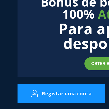
Bónus de b
100%
A
Para a
despo
OBTER 
Registar uma conta