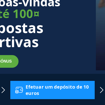
oas-vindas
té 100¤
postas
rtivas
BÓNUS
Efetuar um depósito de 10
euros