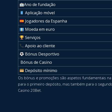
Ano de fundação
Aplicação móvel
Jogadores da Espanha
Moeda em euro
Serviços
Apoio ao cliente
Bónus Desportivo
️ ️Bónus de Casino
Depósito mínimo
Os bónus e promoções são aspetos fundamentais na es
para o primeiro depósito, mas também para o segundo
Casino 20Bet.