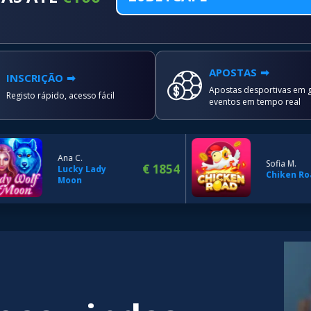
APOSTAS
INSCRIÇÃO
Apostas desportivas em 
Registo rápido, acesso fácil
eventos em tempo real
Ana C.
Sofia M.
€ 1854
Lucky Lady
Chiken Road
Moon