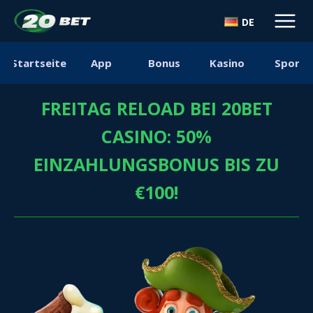
DE
Startseite
App
Bonus
Kasino
Sport
FREITAG RELOAD BEI 20BET
CASINO: 50%
EINZAHLUNGSBONUS BIS ZU
€100!